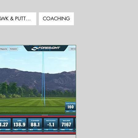
COMBO GC HAWK & PUTTVIEW en autonomie
COACHING