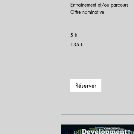
Entrainement et/ou parcours
Offre nominative
5 h
135
135 €
euros
Réserver
Découvrir les formules