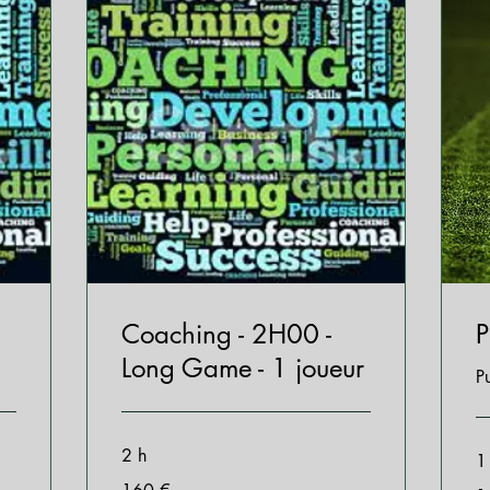
Coaching - 2H00 -
P
Long Game - 1 joueur
P
2 h
1
160
15