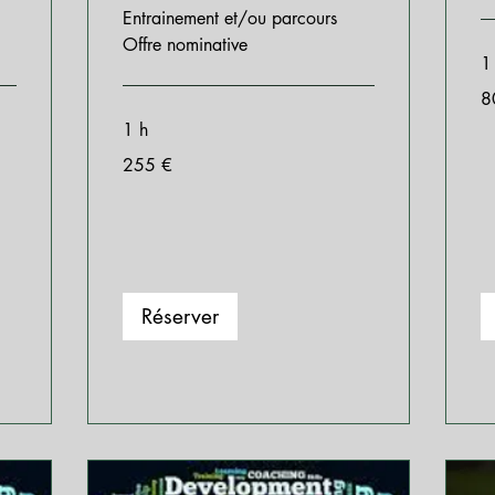
Entrainement et/ou parcours
Offre nominative
1
80
8
eu
1 h
255
255 €
euros
Réserver