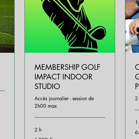
MEMBERSHIP GOLF
C
IMPACT INDOOR
STUDIO
Accès journalier - session de
2
2h00 max
1
2 h
65
6
eu
1 200