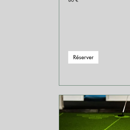
80 €
euros
Réserver