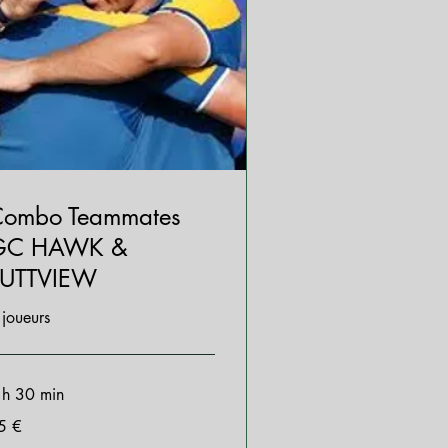
ombo Teammates
GC HAWK &
PUTTVIEW
 joueurs
 h 30 min
5 €
ros