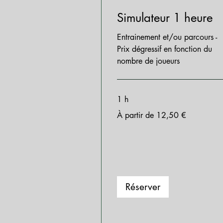
Simulateur 1 heure
Entrainement et/ou parcours -
Prix dégressif en fonction du
nombre de joueurs
1 h
À
À partir de 12,50 €
partir
de
12,50
euros
Réserver