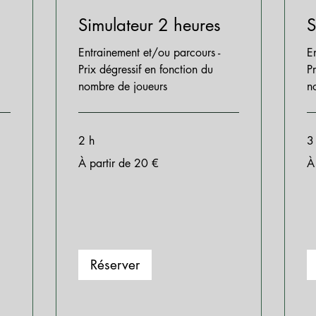
Simulateur 2 heures
S
Entrainement et/ou parcours -
E
Prix dégressif en fonction du
P
nombre de joueurs
n
2 h
3
À
À
À partir de 20 €
À
partir
par
de
de
20
27
euros
eu
Réserver