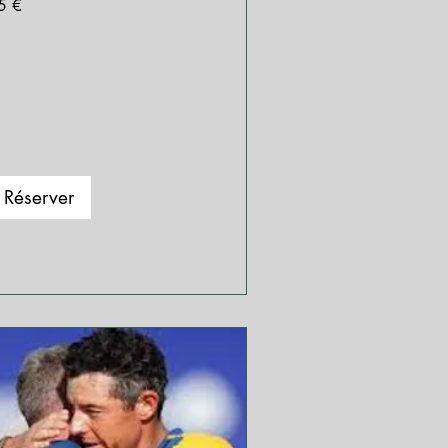
5 €
ros
Réserver