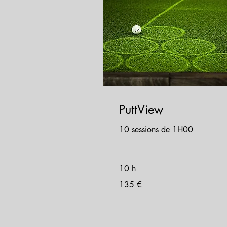
PuttView
10 sessions de 1H00
10 h
135
135 €
euros