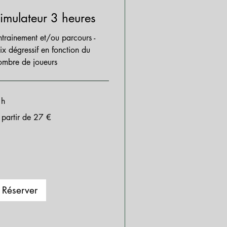
imulateur 3 heures
ntrainement et/ou parcours -
rix dégressif en fonction du
ombre de joueurs
 h
 partir de 27 €
tir
ros
Réserver