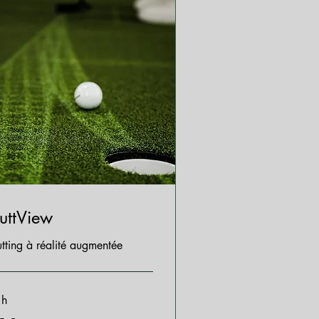
uttView
utting à réalité augmentée
 h